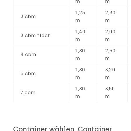
m
m
1,25
2,30
3 cbm
m
m
1,40
2,00
3 cbm flach
m
m
1,80
2,50
4 cbm
m
m
1,80
3,20
5 cbm
m
m
1,80
3,50
7 cbm
m
m
Container wählen, Container